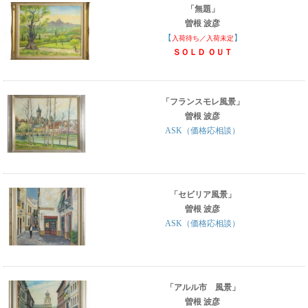
「無題」
曽根 波彦
【
】
入荷待ち／入荷未定
ＳＯＬＤ ＯＵＴ
「フランスモレ風景」
曽根 波彦
ASK（価格応相談）
「セビリア風景」
曽根 波彦
ASK（価格応相談）
「アルル市 風景」
曽根 波彦