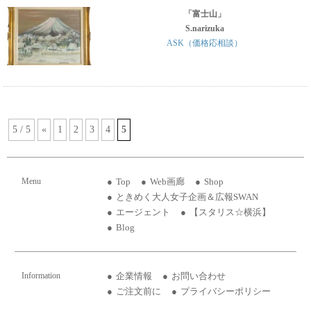
「富士山」
S.narizuka
ASK（価格応相談）
5 / 5
«
1
2
3
4
5
Menu
Top
Web画廊
Shop
ときめく大人女子企画＆広報SWAN
エージェント
【スタリス☆横浜】
Blog
Information
企業情報
お問い合わせ
ご注文前に
プライバシーポリシー