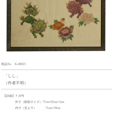
商品No. K-00025
「しし」
（作者不明）
【詳細】Ｆ20号
外寸（額装サイズ）77cm×65cm×3cm
内寸（見え寸） 71cm×59cm