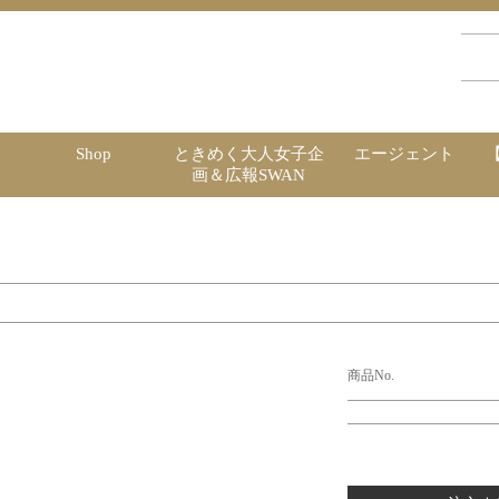
Shop
ときめく大人女子企
エージェント
画＆広報SWAN
商品No.