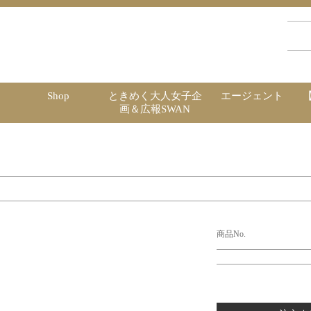
Shop
ときめく大人女子企
エージェント
画＆広報SWAN
商品No.