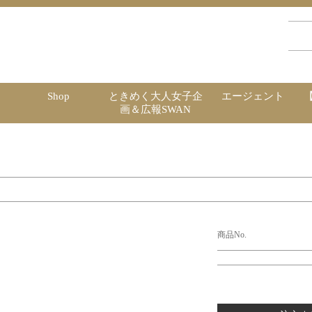
Shop
ときめく大人女子企
エージェント
画＆広報SWAN
商品No.