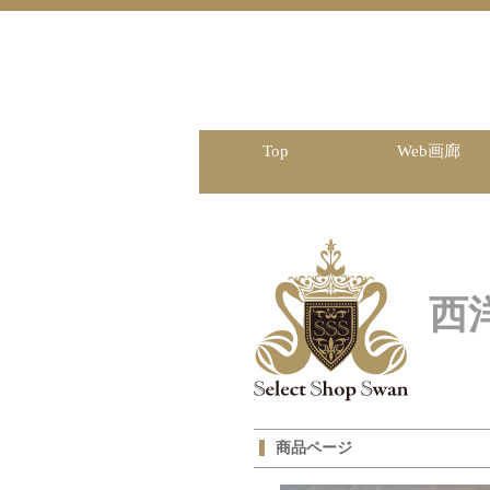
Top
Web画廊
西
商品ページ