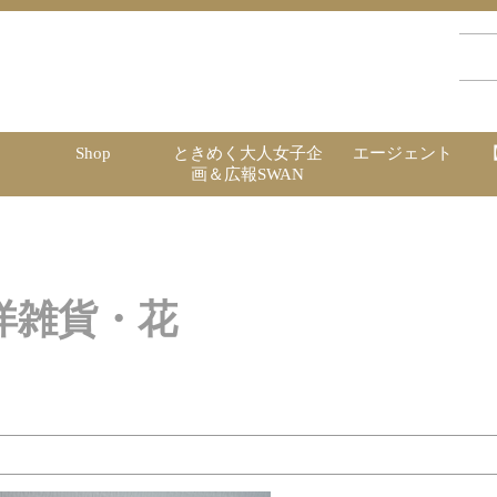
Shop
ときめく大人女子企
エージェント
画＆広報SWAN
洋雑貨・花