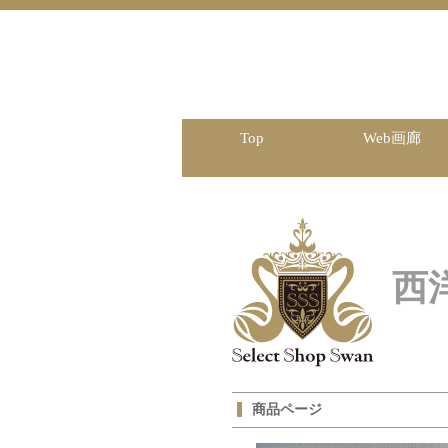
Top
Web画廊
西
商品ページ