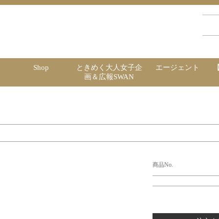
Shop
ときめく大人女子企
エージェント
画＆広報SWAN
商品No.