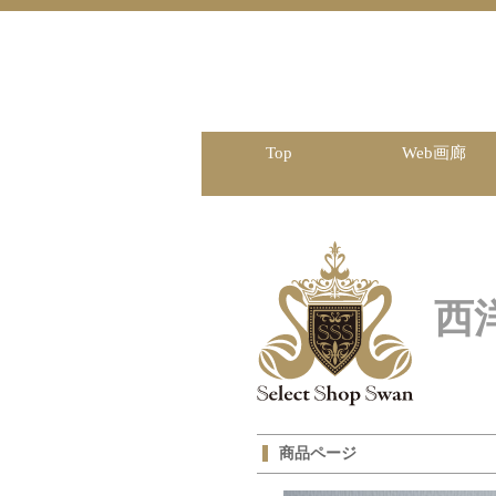
Top
Web画廊
西
商品ページ