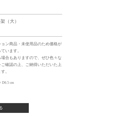
字架（大）
ション商品・未使用品のため価格が
っています。
る場合もありますので、ぜひ色々な
をご確認の上、ご納得いただいた上
ます。
 D6.5 cm
る