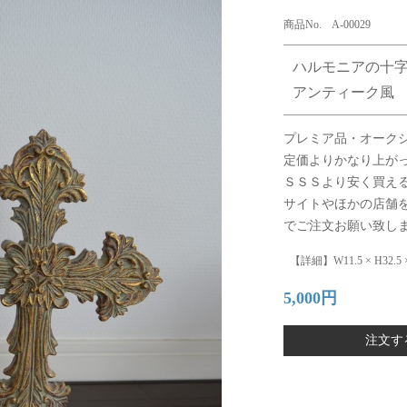
商品No. A-00029
ハルモニアの十
アンティーク風
プレミア品・オーク
定価よりかなり上が
ＳＳＳより安く買え
サイトやほかの店舗
でご注文お願い致し
【詳細】W11.5 × H32.5 ×
5,000円
注文す