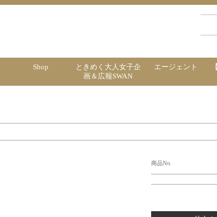
Shop
ときめく大人女子企
エージェント
画＆広報SWAN
商品No.