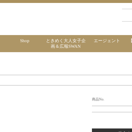
Shop
ときめく大人女子企
エージェント
画＆広報SWAN
商品No.