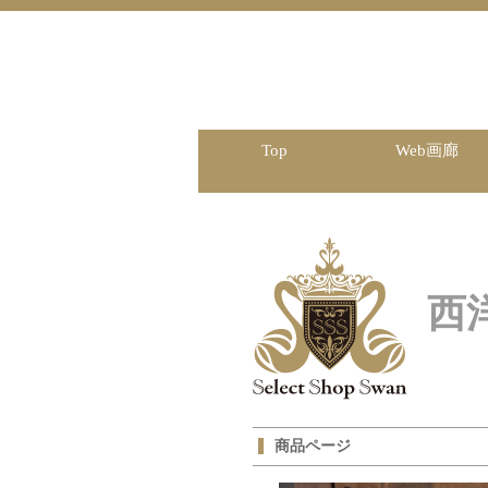
Top
Web画廊
西
商品ページ