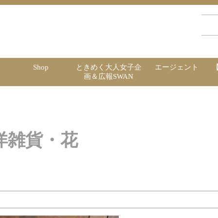
Shop
ときめく大人女子企
エージェント
画＆広報SWAN
洋雑貨・花