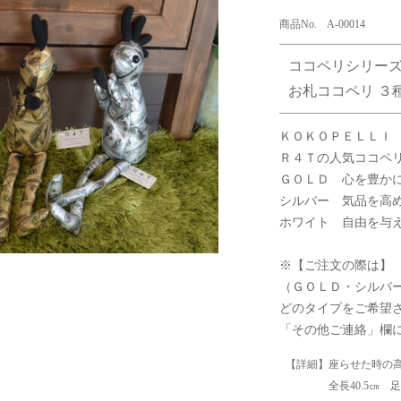
商品No. A-00014
ココペリシリー
お札ココペリ ３
ＫＯＫＯＰＥＬＬＩ
Ｒ４Ｔの人気ココペ
ＧＯＬＤ 心を豊
シルバー 気品を
ホワイト 自由を与
※【ご注文の際は】
（ＧＯＬＤ・シルバ
どのタイプをご希望
「その他ご連絡」欄
【詳細】座らせた時の高
全長40.5㎝ 