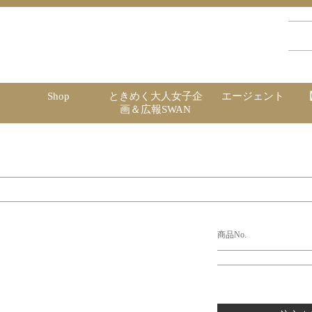
Shop
ときめく大人女子企
エージェント
画＆広報SWAN
商品No.