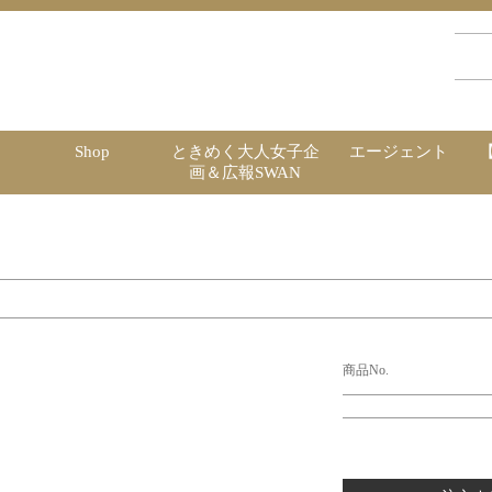
Shop
ときめく大人女子企
エージェント
画＆広報SWAN
商品No.