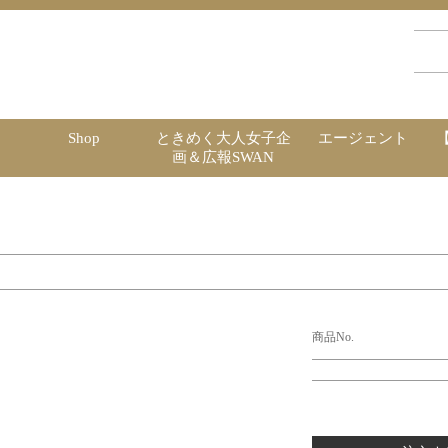
Shop
ときめく大人女子企
エージェント
画＆広報SWAN
商品No.