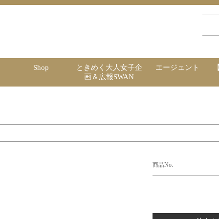
Shop
ときめく大人女子企
エージェント
画＆広報SWAN
商品No.