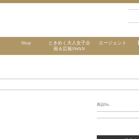
Shop
ときめく大人女子企
エージェント
画＆広報SWAN
商品No.