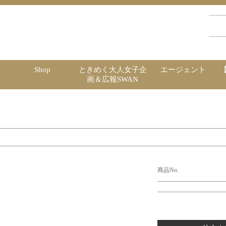
Shop
ときめく大人女子企
エージェント
画＆広報SWAN
商品No.