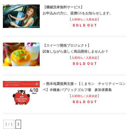
【機械洗車無料サービス】
お申込みの方に、提携GSをお知らせします。
【
】
入荷待ち／入荷未定
ＳＯＬＤ ＯＵＴ
【スイーツ開発プロジェクト】
試食しながら楽しく商品開発しませんか？
【
】
入荷待ち／入荷未定
ＳＯＬＤ ＯＵＴ
～熊本地震復興支援～【くまモン チャリティーコン
ペ】＠鎌倉パブリックゴルフ場 参加者募集
【
】
入荷待ち／入荷未定
ＳＯＬＤ ＯＵＴ
1 / 1
1