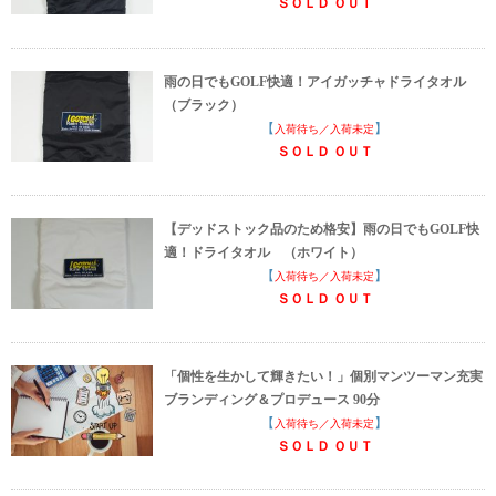
ＳＯＬＤ ＯＵＴ
雨の日でもGOLF快適！アイガッチャドライタオル
（ブラック）
【
】
入荷待ち／入荷未定
ＳＯＬＤ ＯＵＴ
【デッドストック品のため格安】雨の日でもGOLF快
適！ドライタオル （ホワイト）
【
】
入荷待ち／入荷未定
ＳＯＬＤ ＯＵＴ
「個性を生かして輝きたい！」個別マンツーマン充実
ブランディング＆プロデュース 90分
【
】
入荷待ち／入荷未定
ＳＯＬＤ ＯＵＴ