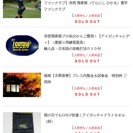
ファンクラブ】寺西 飛香留（てらにし ひかる）選手
ファンクラブ
【
】
入荷待ち／入荷未定
ＳＯＬＤ ＯＵＴ
寺西飛香留プロ幼少からご愛用！【アイガッチャレデ
ィ】（素振り用練習器具）
輸入品・日本語の攻略打法ＤＶＤ付
【
】
入荷待ち／入荷未定
ＳＯＬＤ ＯＵＴ
箱根【天翠茶寮】プレス内覧会＆試食会 特別枠 ご
招待
【
】
入荷待ち／入荷未定
ＳＯＬＤ ＯＵＴ
雨の日でもGOLF快適！アイガッチャドライタオル
（紺）
【
】
入荷待ち／入荷未定