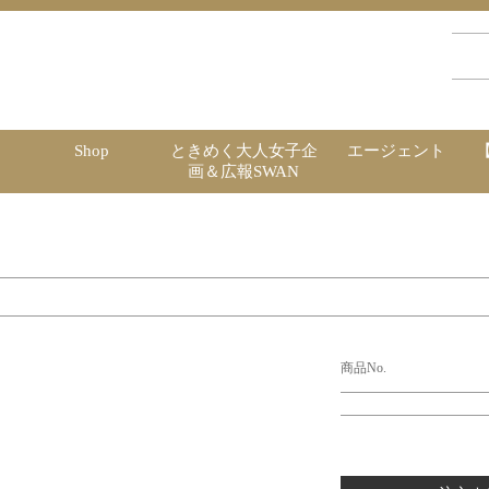
Shop
ときめく大人女子企
エージェント
画＆広報SWAN
商品No.