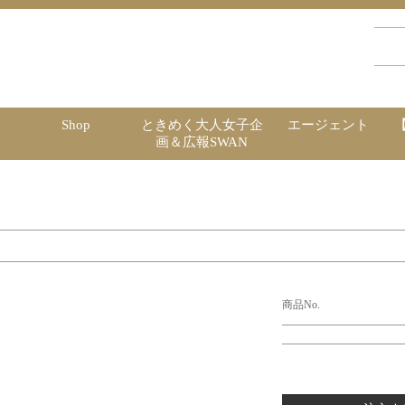
Shop
ときめく大人女子企
エージェント
画＆広報SWAN
商品No.