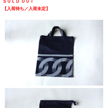
ＳＯＬＤ ＯＵＴ
【入荷待ち／入荷未定】