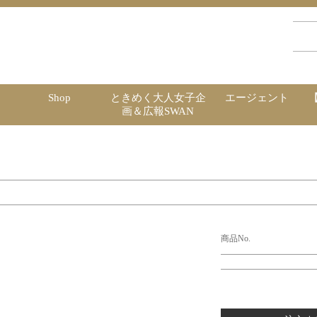
Shop
ときめく大人女子企
エージェント
画＆広報SWAN
商品No.