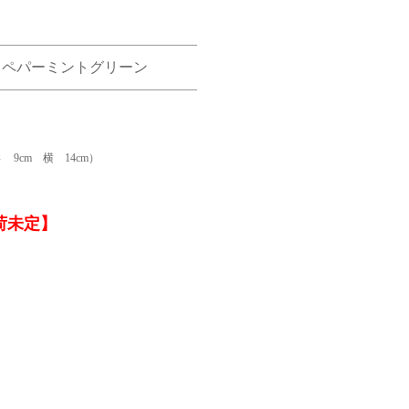
 ペパーミントグリーン
9cm 横 14cm）
荷未定】