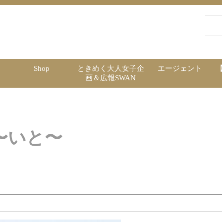
Shop
ときめく大人女子企
エージェント
画＆広報SWAN
〜いと〜