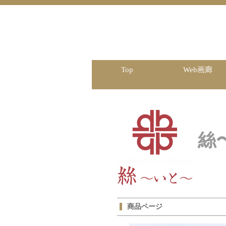
Top
Web画廊
絲
商品ページ