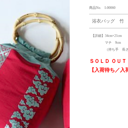
商品No. I-00060
浴衣バッグ 竹
【詳細】34cm×21cm
マチ 9cm
（持ち手 長さ 
ＳＯＬＤ ＯＵＴ
【入荷待ち／入