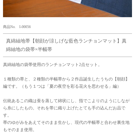
商品No. I-00056
真綿紬地帯【朝顔が涼しげな藍色ランチョンマット】真
綿紬地の袋帯×半幅帯
真綿紬地の袋帯使用のランチョンマット2点セット。
１種類の帯と、２種類の半幅帯から２作品誕生したうちの【朝顔】
編です。（もう１つは「夏の夜空を彩る花火を思わせる」編）
伝統あるこの織は蚕を蒸して綿状にし、指でこよりのようにしなが
ら糸にしたもの。それを帯に織り上げたとても手の込んだお品で
す。
帯のゆがみをあえてそのまま生かし、現代の半幅帯と合わせ裏生地
もそのまま使用。