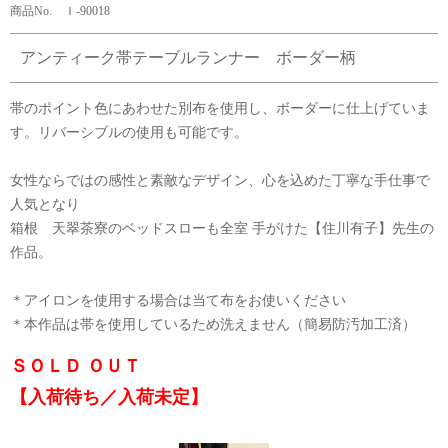
商品No. Ｉ-90018
アンティーク帯テーブルランナー ボーダー柄
帯のポイント色にあわせた別布を使用し、ボーダーに仕上げていま
す。リバーシブルの使用も可能です。
女性ならではの感性と素敵なデザイン、心を込めた丁寧な手仕事で
人気となり
箱根 天翠茶寮のベッドスローも全室 手がけた【住川有子】先生の
作品。
＊アイロンを使用する場合は当て布をお使いください
＊本作品は帯を使用しているため洗えません（簡易防汚加工済）
ＳＯＬＤ ＯＵＴ
【入荷待ち／入荷未定】