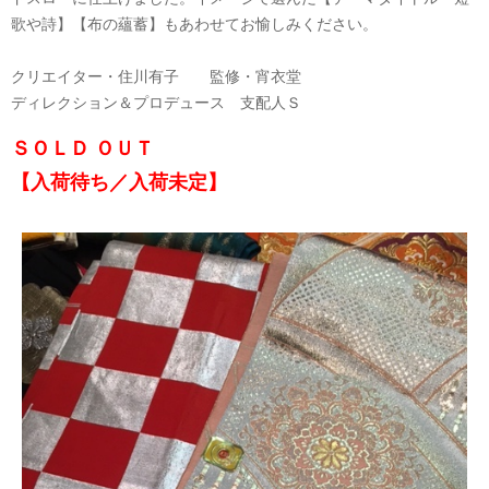
歌や詩】【布の蘊蓄】もあわせてお愉しみください。
クリエイター・住川有子 監修・宵衣堂
ディレクション＆プロデュース 支配人Ｓ
ＳＯＬＤ ＯＵＴ
【入荷待ち／入荷未定】