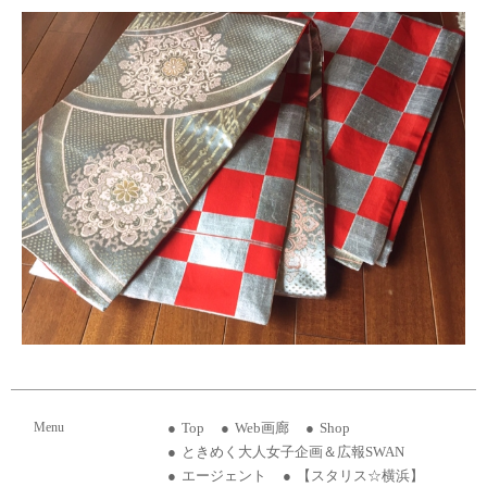
Menu
Top
Web画廊
Shop
ときめく大人女子企画＆広報SWAN
エージェント
【スタリス☆横浜】