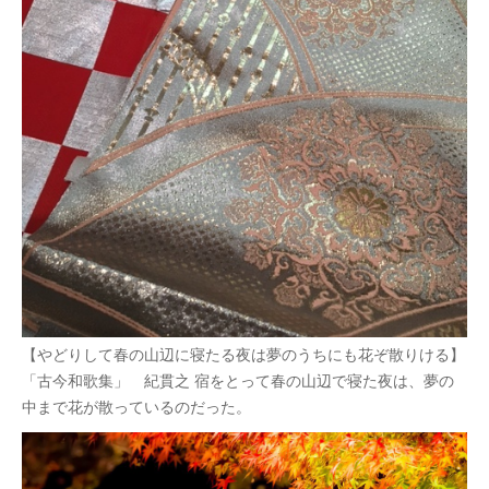
【やどりして春の山辺に寝たる夜は夢のうちにも花ぞ散りける】
「古今和歌集」 紀貫之 宿をとって春の山辺で寝た夜は、夢の
中まで花が散っているのだった。