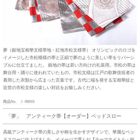
夢（銀地宝相華文様帯地・紅地市松文様帯） オリンピックのロゴを
イメージした市松模様の帯と正絹で夢のように美しい帯をリバーシ
ブルに仕立てました。 銀地の帯は若い方向けの礼装用、市松の帯は
舞台用・踊りに使われていたもの。市松文様は江戸の歌舞伎役者の
着用した衣類から広まった言葉です。古代に端を発する宝相華紋と
近世の市松文様の楽しい対比をお愉しみください。
商品No. Ｉ-90010
「夢」 アンティーク帯【オーダー】ベッドスロー
高級アンティーク帯の美しさや柄を生かすデザインで、華麗なベッ
ドスローに仕上げました。イメージで選んだ【テーマタイトル・短