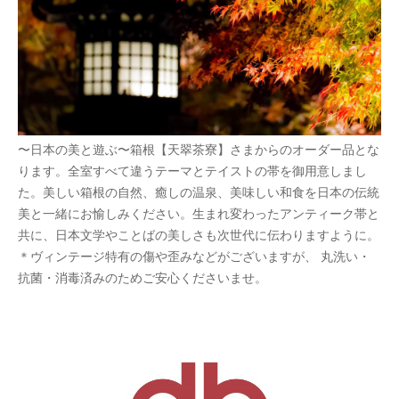
〜日本の美と遊ぶ〜箱根【天翠茶寮】さまからのオーダー品とな
ります。全室すべて違うテーマとテイストの帯を御用意しまし
た。美しい箱根の自然、癒しの温泉、美味しい和食を日本の伝統
美と一緒にお愉しみください。生まれ変わったアンティーク帯と
共に、日本文学やことばの美しさも次世代に伝わりますように。
＊ヴィンテージ特有の傷や歪みなどがございますが、 丸洗い・
抗菌・消毒済みのためご安心くださいませ。