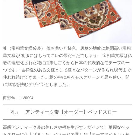
礼（宝相華文様袋帯） 落ち着いた柿色、唐草の地紋に格調高い宝相
華文様が 礼服にはもってこいの帯だったでしょう。 宝相華文様は仏
教の理想化された花に由来し古くから日本の代表的なモチーフの一
つです。 吉祥性のある文様として様々なパターンが作られ現代まで
使われ続けてきました。柄の中にあるモスグリーンと黒を使い、間
に無地を挟むデザインとしました。
商品No. Ｉ-90004
「礼」 アンティーク帯【オーダー】ベッドスロー
高級アンティーク帯の美しさや柄を生かすデザインで、華麗なベッ
ドスローに仕上げました。イメージで選んだ【テーマタイトル・短