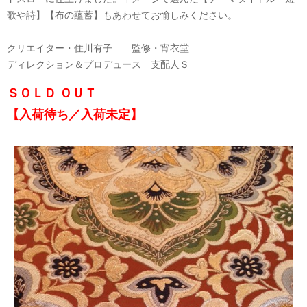
歌や詩】【布の蘊蓄】もあわせてお愉しみください。
クリエイター・住川有子 監修・宵衣堂
ディレクション＆プロデュース 支配人Ｓ
ＳＯＬＤ ＯＵＴ
【入荷待ち／入荷未定】