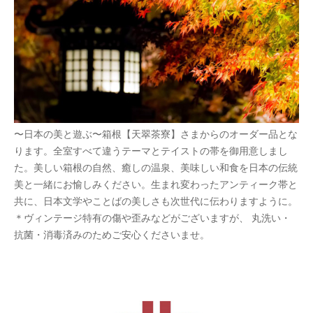
〜日本の美と遊ぶ〜箱根【天翠茶寮】さまからのオーダー品とな
ります。全室すべて違うテーマとテイストの帯を御用意しまし
た。美しい箱根の自然、癒しの温泉、美味しい和食を日本の伝統
美と一緒にお愉しみください。生まれ変わったアンティーク帯と
共に、日本文学やことばの美しさも次世代に伝わりますように。
＊ヴィンテージ特有の傷や歪みなどがございますが、 丸洗い・
抗菌・消毒済みのためご安心くださいませ。