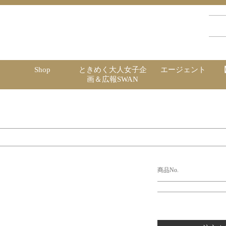
Shop
ときめく大人女子企
エージェント
画＆広報SWAN
商品No.