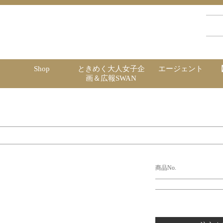
Shop
ときめく大人女子企
エージェント
画＆広報SWAN
商品No.