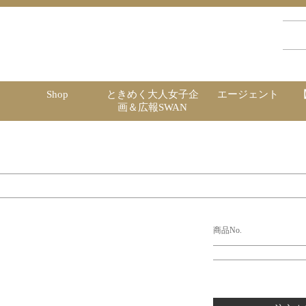
Shop
ときめく大人女子企
エージェント
画＆広報SWAN
商品No.