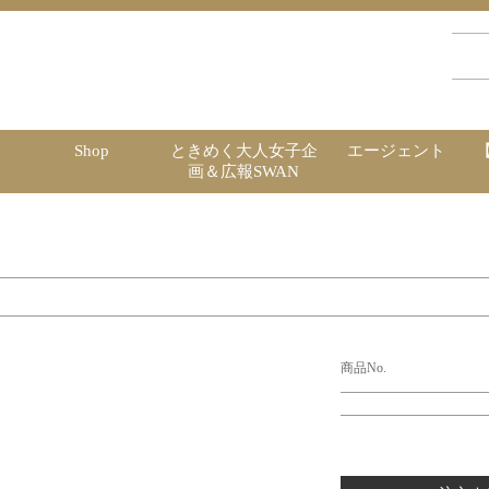
Shop
ときめく大人女子企
エージェント
画＆広報SWAN
商品No.