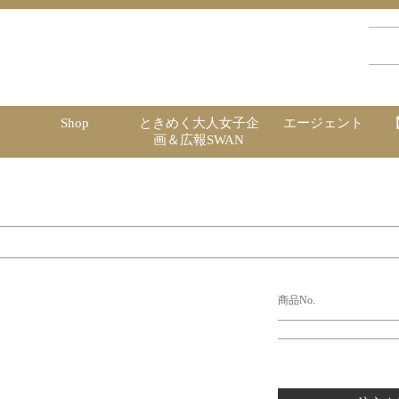
Shop
ときめく大人女子企
エージェント
画＆広報SWAN
商品No.