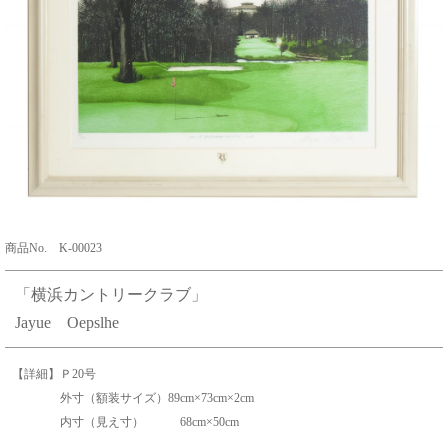
商品No. K-00023
「横浜カントリークラブ」
Jayue Oepslhe
【詳細】Ｐ20号
外寸（額装サイズ）89cm×73cm×2cm
内寸（見え寸） 68cm×50cm