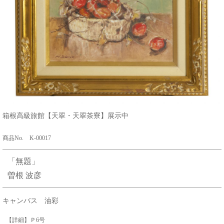
箱根高級旅館【天翠・天翠茶寮】展示中
商品No. K-00017
「無題」
曽根 波彦
キャンバス 油彩
【詳細】Ｐ6号