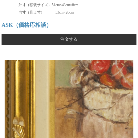
外寸（額装サイズ）51cm×43cm×8cm
内寸（見え寸） 33cm×26cm
ASK（価格応相談）
注文する