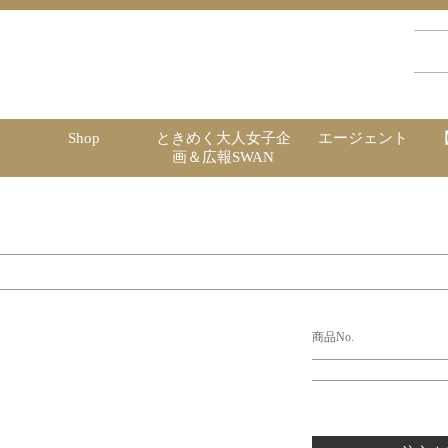
Shop
ときめく大人女子企
エージェント
画＆広報SWAN
商品No.