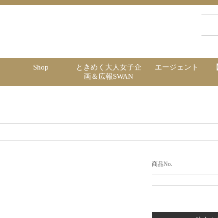
Shop
ときめく大人女子企
エージェント
画＆広報SWAN
商品No.