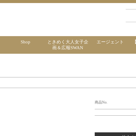
Shop
ときめく大人女子企
エージェント
画＆広報SWAN
商品No.