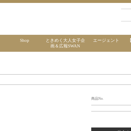
Shop
ときめく大人女子企
エージェント
画＆広報SWAN
商品No.