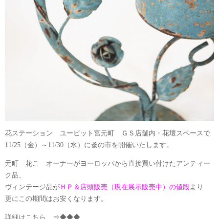
花ステーション ユーピット宮元町 ＧＳ店舗内・花壇スペースで
11/25（金）～11/30（水）に蚤の市を開催いたします。
元町 花こ オーナーがヨーロッパから直接買い付けたアンティー
ク品、
ヴィンテージ品が
ＨＰ＆店頭販売（現在展示販売中）の値段
より
更にこの期間はお安くなります。
詳細はこちら
⇒◆◆◆