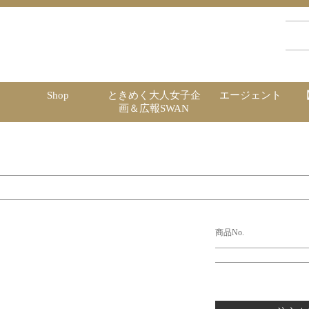
Shop
ときめく大人女子企
エージェント
画＆広報SWAN
商品No.