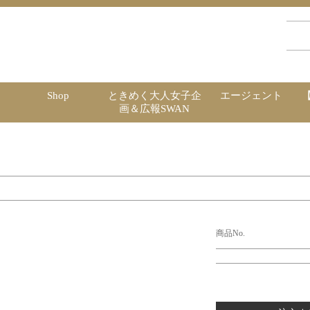
Shop
ときめく大人女子企
エージェント
画＆広報SWAN
商品No.